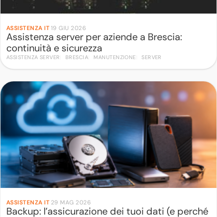
ASSISTENZA IT
·
19 GIU 2026
Assistenza server per aziende a Brescia:
continuità e sicurezza
ASSISTENZA SERVER
BRESCIA
MANUTENZIONE
SERVER
ASSISTENZA IT
·
29 MAG 2026
Backup: l’assicurazione dei tuoi dati (e perché