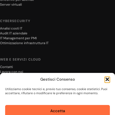
Server virtuali
CYBERSECURITY
Analisi costi IT
Audit IT aziendale
IT Management per PMI
Ottimizzazione infrastruttura IT
WEB E SERVIZI CLOUD
Contatti
Lavora con noi
Settori
Gestisci Consenso
Chi siamo
Storia
Utilizziamo cookie tecnici e, previo tuo consenso, cookie statistici. Puoi
Team
accettare, rifiutare o modificare le preferenze in ogni momento.
Cookie Policy
Domande frequenti
Accetta