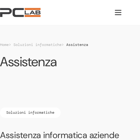
Vai al contenuto
Apri
o
chiudi
il
menu
mobile
Home
Soluzioni informatiche
Assistenza
Assistenza
Soluzioni informatiche
Assistenza informatica aziende