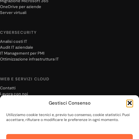
Migrazione Microsoft 365
OneDrive per aziende
Server virtuali
CYBERSECURITY
Analisi costi IT
Audit IT aziendale
IT Management per PMI
Ottimizzazione infrastruttura IT
WEB E SERVIZI CLOUD
Contatti
Lavora con noi
Settori
Gestisci Consenso
Chi siamo
Storia
Utilizziamo cookie tecnici e, previo tuo consenso, cookie statistici. Puoi
Team
accettare, rifiutare o modificare le preferenze in ogni momento.
Cookie Policy
Domande frequenti