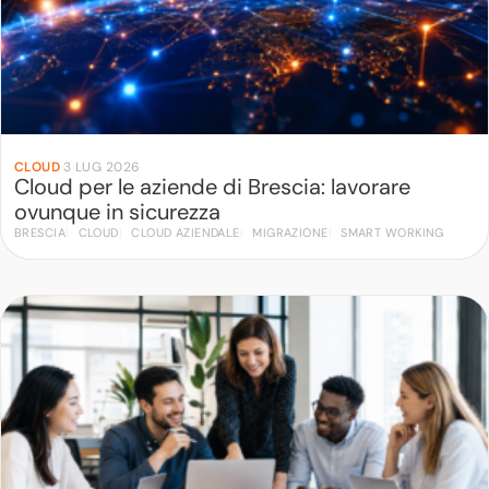
CLOUD
·
3 LUG 2026
Cloud per le aziende di Brescia: lavorare
ovunque in sicurezza
BRESCIA
CLOUD
CLOUD AZIENDALE
MIGRAZIONE
SMART WORKING