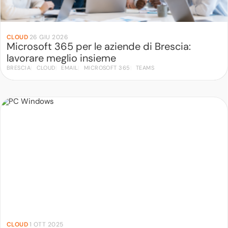
CLOUD
·
26 GIU 2026
Microsoft 365 per le aziende di Brescia:
lavorare meglio insieme
BRESCIA
CLOUD
EMAIL
MICROSOFT 365
TEAMS
CLOUD
·
1 OTT 2025