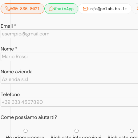
030 836 8021
WhatsApp
info@pclab.bs.it
Email *
Nome *
Nome azienda
Telefono
Come possiamo aiutarti?
Ho un'emergenza
Richiesta informazioni
Richiesta pr