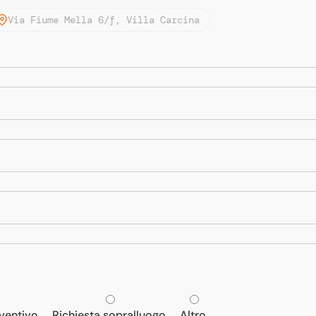
Via Fiume Mella 6/f, Villa Carcina
eventivo
Richiesta sopralluogo
Altro