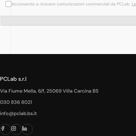
Acconsento a ricevere comunicazioni commerciali da PCLab.
Le
PCLab s.r.l
Via Fiume Mella, 6/f, 25069 Villa Carcina BS
030 836 8021
info@pclab.bs.it