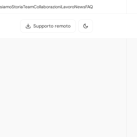
 siamo
Storia
Team
Collaborazioni
Lavoro
News
FAQ
Supporto remoto