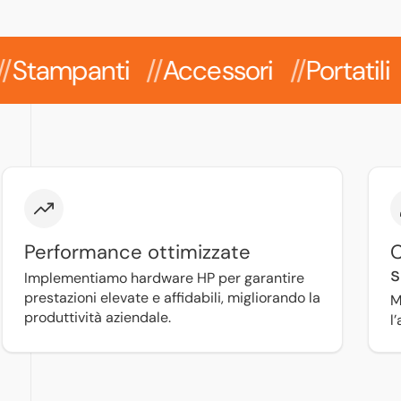
panti
Accessori
Portatili
Wor
Performance ottimizzate
C
s
Implementiamo hardware HP per garantire
prestazioni elevate e affidabili, migliorando la
M
produttività aziendale.
l