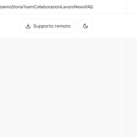
 siamo
Storia
Team
Collaborazioni
Lavoro
News
FAQ
Supporto remoto